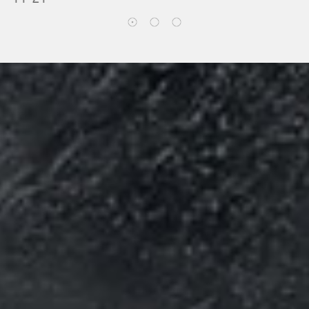
1
联系我们
Contact us
深圳牧星策划设计有限公司
地址：深圳市福田区设计之都11栋5E
邮编：518038
电话：0755-83793380
手机：13902949501
邮箱：carry@cnweb.cn