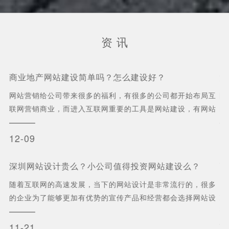
资 讯
商业地产网站建设简单吗？怎么建设好？
深
网站营销给公司带来很多的福利，有很多的公司都开始布局互
随
够
联网营销商业，而进入互联网重要的工具是网站建设，有网站
的
快
建设才能有官方的营销出口，因此有很多的公司...
计
12-09
1
深圳网站设计贵么？小公司值得投资网站建设么？
商
大
随着互联网的高速发展，当下的网站设计是非常流行的，很多
用
如
的企业为了能够更加有优势的宣传产品和经营都会选择网站设
一
有
计，高端的网站设计不仅仅能够有效的吸引客户...
速
11-21